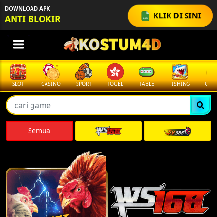
,
DOWNLOAD APK
KLIK DI SINI
ANTI BLOKIR
SLOT
CASINO
SPORT
TOGEL
TABLE
FISHING
COCK
Semua