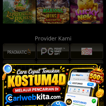
Provider Kami