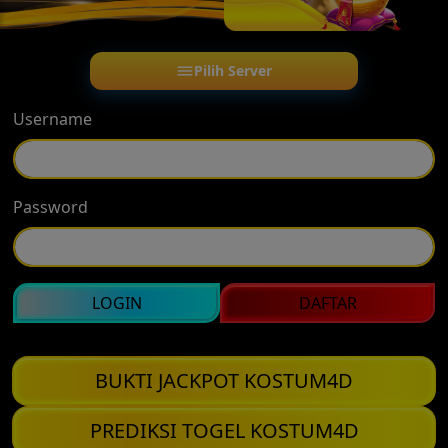
Pilih Server
Username
Password
LOGIN
DAFTAR
BUKTI JACKPOT KOSTUM4D
PREDIKSI TOGEL KOSTUM4D