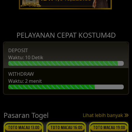
PELAYANAN CEPAT KOSTUM4D
DEPOSIT
Waktu: 10 Detik
WITHDRAW
Waktu: 2 menit
Pasaran Togel
Lihat lebih banyak
TOTO MACAU 13.00
TOTO MACAU 16:00
TOTO MACAU 19:00