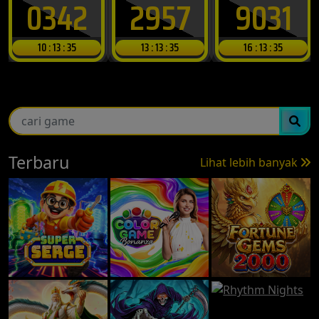
0342
2957
9031
10 : 13 : 33
13 : 13 : 33
16 : 13 : 33
Terbaru
Lihat lebih banyak