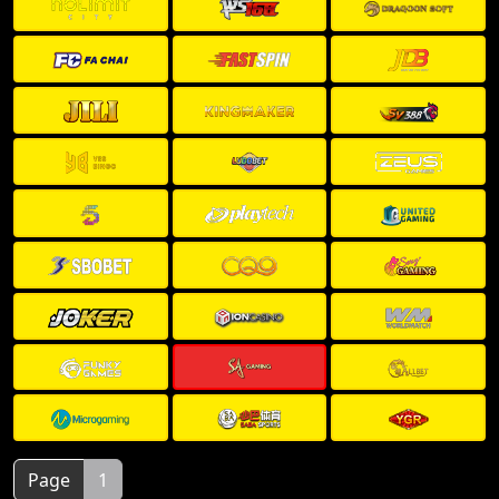
Page
1