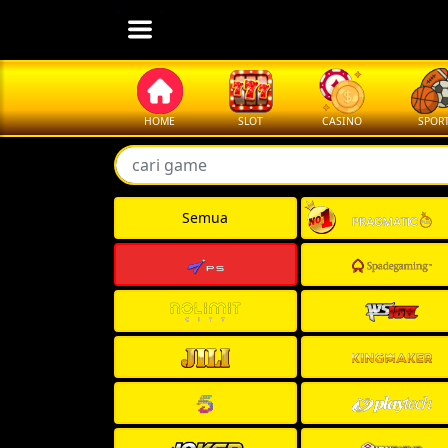
,
HOME
SLOT
CASINO
SPOR
Semua