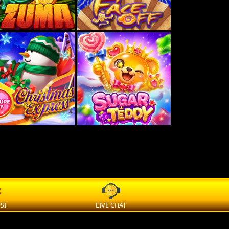
SI
LIVE CHAT